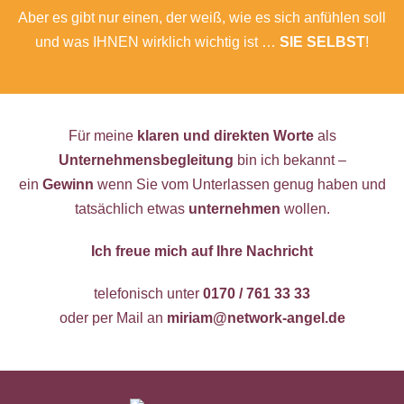
Aber es gibt nur einen, der weiß, wie es sich anfühlen soll
und was IHNEN wirklich wichtig ist …
SIE SELBST
!
Für meine
klaren und direkten Worte
als
Unternehmensbegleitung
bin ich bekannt –
ein
Gewinn
wenn Sie vom Unterlassen genug haben und
tatsächlich etwas
unternehmen
wollen.
Ich freue mich auf Ihre Nachricht
telefonisch unter
0170 / 761 33 33
oder per Mail an
miriam@network-angel.de